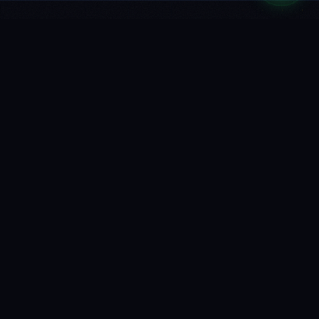
O QUE FAZEMOS
NOSSOS
SERVIÇOS
BATERIA DE CARRO
BATERIA DE 
Troca rápida com
125 a 300cc. I
protocolo completo.
na hora com 
Principais marcas
DNA.
disponíveis.