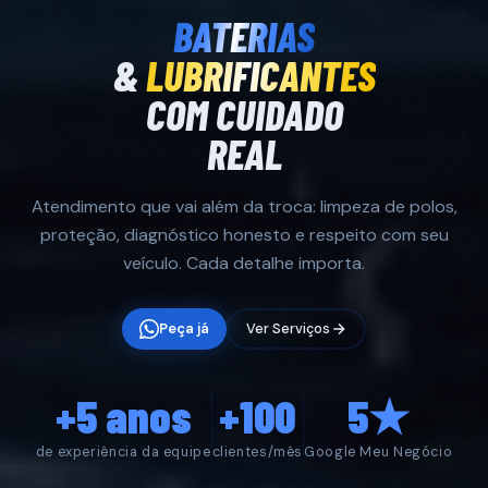
BATERIAS
&
LUBRIFICANTES
COM CUIDADO
REAL
Atendimento que vai além da troca: limpeza de polos,
proteção, diagnóstico honesto e respeito com seu
veículo. Cada detalhe importa.
Peça já
Ver Serviços
+5 anos
+100
5★
de experiência da equipe
clientes/mês
Google Meu Negócio